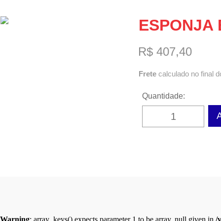
ESPONJA B
R$ 407,40
Frete
calculado no final d
Quantidade:
Warning
: array_keys() expects parameter 1 to be array, null given in
/